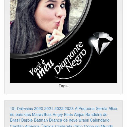
Tags:
2020
2022
2021
2023
A Pequena Sereia
Alice
101 Dálmatas
Anjos
Bandeira do
no país das Maravilhas
Angry Birds
Brasil
Branca de neve
Calendario
Barbie
Batman
Brasil
Carros
Copa do Mundo
Capitão América
Cinderela
Circo