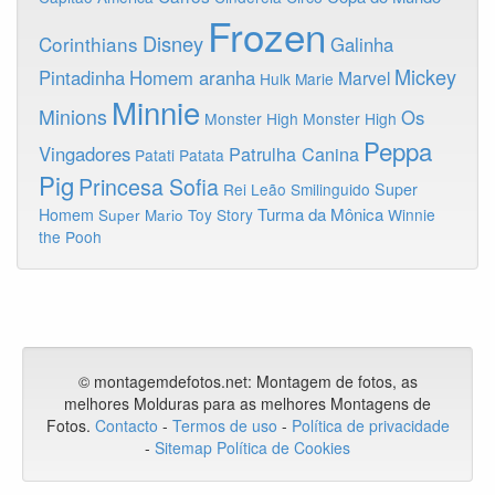
Frozen
Disney
Corinthians
Galinha
Mickey
Pintadinha
Homem aranha
Marvel
Hulk
Marie
Minnie
Minions
Os
Monster High
Monster High
Peppa
Vingadores
Patrulha Canina
Patati Patata
Pig
Princesa Sofia
Rei Leão
Smilinguido
Super
Turma da Mônica
Homem
Toy Story
Winnie
Super Mario
the Pooh
© montagemdefotos.net:
Montagem de fotos
, as
melhores Molduras para as melhores Montagens de
Fotos
.
Contacto
-
Termos de uso
-
Política de privacidade
-
Sitemap
Política de Cookies