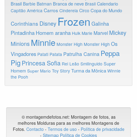
Brasil
Branca de neve
Calendario
Barbie
Batman
Brasil
Carros
Copa do Mundo
Capitão América
Cinderela
Circo
Frozen
Disney
Corinthians
Galinha
Mickey
Pintadinha
Homem aranha
Marvel
Hulk
Marie
Minnie
Minions
Os
Monster High
Monster High
Peppa
Vingadores
Patrulha Canina
Patati Patata
Pig
Princesa Sofia
Rei Leão
Smilinguido
Super
Turma da Mônica
Homem
Toy Story
Winnie
Super Mario
the Pooh
© montagemdefotos.net:
Montagem de fotos
, as
melhores Molduras para as melhores Montagens de
Fotos
.
Contacto
-
Termos de uso
-
Política de privacidade
-
Sitemap
Política de Cookies