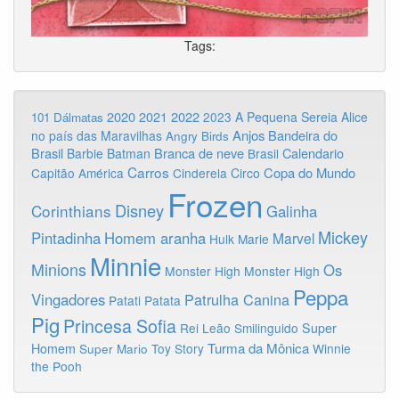
Tags:
2020
2022
2021
2023
A Pequena Sereia
Alice
101 Dálmatas
Anjos
Bandeira do
no país das Maravilhas
Angry Birds
Brasil
Branca de neve
Calendario
Barbie
Batman
Brasil
Carros
Copa do Mundo
Capitão América
Cinderela
Circo
Frozen
Disney
Corinthians
Galinha
Mickey
Pintadinha
Homem aranha
Marvel
Hulk
Marie
Minnie
Minions
Os
Monster High
Monster High
Peppa
Vingadores
Patrulha Canina
Patati Patata
Pig
Princesa Sofia
Rei Leão
Smilinguido
Super
Turma da Mônica
Homem
Toy Story
Winnie
Super Mario
the Pooh