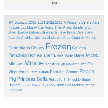
Tags:
2020
2022
2021
2023
A Pequena Sereia
Alice
101 Dálmatas
Anjos
Bandeira do
no país das Maravilhas
Angry Birds
Brasil
Branca de neve
Calendario
Barbie
Batman
Brasil
Carros
Copa do Mundo
Capitão América
Cinderela
Circo
Frozen
Disney
Corinthians
Galinha
Mickey
Pintadinha
Homem aranha
Marvel
Hulk
Marie
Minnie
Minions
Os
Monster High
Monster High
Peppa
Vingadores
Patrulha Canina
Patati Patata
Pig
Princesa Sofia
Rei Leão
Smilinguido
Super
Turma da Mônica
Homem
Toy Story
Winnie
Super Mario
the Pooh