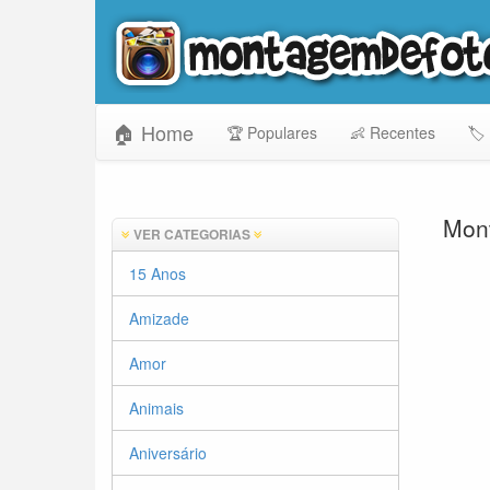
🏠 Home
🏆 Populares
👶 Recentes
🏷️
Mont
VER CATEGORIAS
15 Anos
Amizade
Amor
Animais
Aniversário