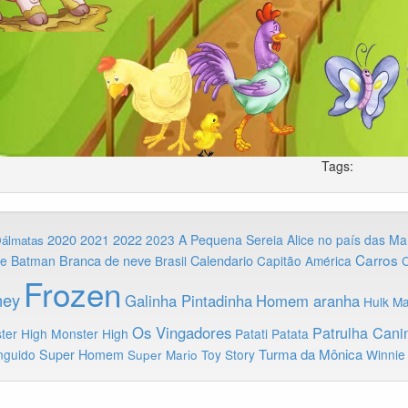
Tags:
2020
2022
2021
2023
A Pequena Sereia
Alice no país das Ma
Dálmatas
Carros
Branca de neve
Calendario
ie
Batman
Brasil
Capitão América
C
Frozen
ney
Galinha Pintadinha
Homem aranha
Hulk
Ma
Os Vingadores
Patrulha Cani
ter High
Monster High
Patati Patata
Turma da Mônica
nguido
Super Homem
Toy Story
Winnie
Super Mario