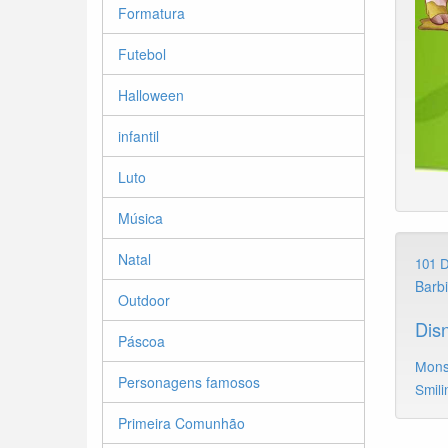
Formatura
Futebol
Halloween
infantil
Luto
Música
Natal
101 
Barb
Outdoor
Dis
Páscoa
Mons
Personagens famosos
Smili
Primeira Comunhão