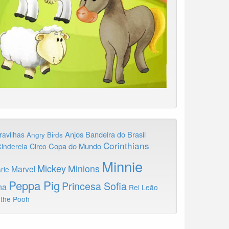
Anjos
Bandeira do Brasil
ravilhas
Angry Birds
Corinthians
Copa do Mundo
inderela
Circo
Minnie
Mickey
Minions
Marvel
rie
Peppa Pig
Princesa Sofia
na
Rei Leão
 the Pooh