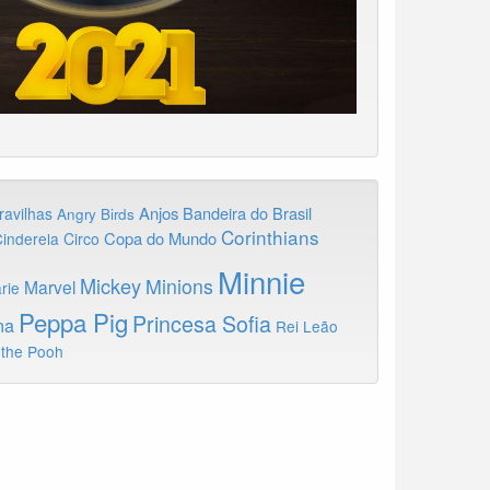
Anjos
Bandeira do Brasil
ravilhas
Angry Birds
Corinthians
Copa do Mundo
inderela
Circo
Minnie
Mickey
Minions
Marvel
rie
Peppa Pig
Princesa Sofia
na
Rei Leão
 the Pooh