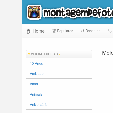
🏠 Home
🏆 Populares
👶 Recentes
🏷️
Mold
VER CATEGORIAS
15 Anos
Amizade
Amor
Animais
Aniversário