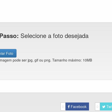
Selecione a foto desejada
 Passo:
iar Foto
imagem pode ser jpg, gif ou png. Tamanho máximo: 10MB
0
Facebook
0
Twi