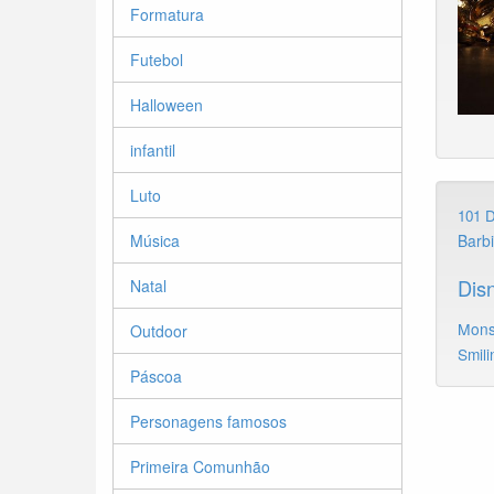
Formatura
Futebol
Halloween
infantil
Luto
101 
Barb
Música
Dis
Natal
Mons
Outdoor
Smili
Páscoa
Personagens famosos
Primeira Comunhão