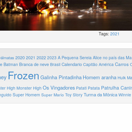
Tags:
2021
2020
2022
2021
2023
A Pequena Sereia
Alice no país das Ma
Dálmatas
Carros
Branca de neve
Calendario
ie
Batman
Brasil
Capitão América
C
Frozen
ney
Galinha Pintadinha
Homem aranha
Hulk
Ma
Os Vingadores
Patrulha Cani
ter High
Monster High
Patati Patata
Turma da Mônica
nguido
Super Homem
Toy Story
Winnie
Super Mario