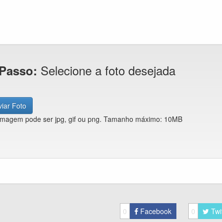
Selecione a foto desejada
 Passo:
iar Foto
imagem pode ser jpg, gif ou png. Tamanho máximo: 10MB
0
Facebook
0
Twi