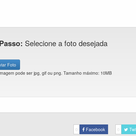
Selecione a foto desejada
 Passo:
iar Foto
imagem pode ser jpg, gif ou png. Tamanho máximo: 10MB
0
Facebook
0
Twi