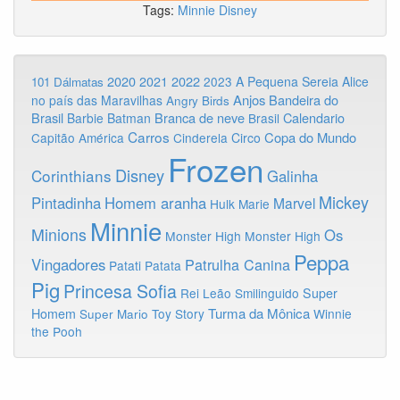
Tags:
Minnie
Disney
2020
2022
2021
2023
A Pequena Sereia
Alice
101 Dálmatas
Anjos
Bandeira do
no país das Maravilhas
Angry Birds
Brasil
Branca de neve
Calendario
Barbie
Batman
Brasil
Carros
Copa do Mundo
Capitão América
Cinderela
Circo
Frozen
Disney
Corinthians
Galinha
Mickey
Pintadinha
Homem aranha
Marvel
Hulk
Marie
Minnie
Minions
Os
Monster High
Monster High
Peppa
Vingadores
Patrulha Canina
Patati Patata
Pig
Princesa Sofia
Rei Leão
Smilinguido
Super
Turma da Mônica
Homem
Toy Story
Winnie
Super Mario
the Pooh