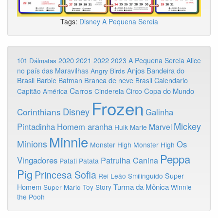
Tags:
Disney
A Pequena Sereia
2020
2022
2021
2023
A Pequena Sereia
Alice
101 Dálmatas
Anjos
Bandeira do
no país das Maravilhas
Angry Birds
Brasil
Branca de neve
Calendario
Barbie
Batman
Brasil
Carros
Copa do Mundo
Capitão América
Cinderela
Circo
Frozen
Disney
Corinthians
Galinha
Mickey
Pintadinha
Homem aranha
Marvel
Hulk
Marie
Minnie
Minions
Os
Monster High
Monster High
Peppa
Vingadores
Patrulha Canina
Patati Patata
Pig
Princesa Sofia
Rei Leão
Smilinguido
Super
Turma da Mônica
Homem
Toy Story
Winnie
Super Mario
the Pooh