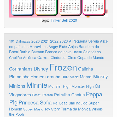
Tags:
Tinker Bell
2020
2020
2022
2021
2023
A Pequena Sereia
Alice
101 Dálmatas
Anjos
Bandeira do
no país das Maravilhas
Angry Birds
Brasil
Branca de neve
Calendario
Barbie
Batman
Brasil
Carros
Copa do Mundo
Capitão América
Cinderela
Circo
Frozen
Disney
Corinthians
Galinha
Mickey
Pintadinha
Homem aranha
Marvel
Hulk
Marie
Minnie
Minions
Os
Monster High
Monster High
Peppa
Vingadores
Patrulha Canina
Patati Patata
Pig
Princesa Sofia
Rei Leão
Smilinguido
Super
Turma da Mônica
Homem
Toy Story
Winnie
Super Mario
the Pooh