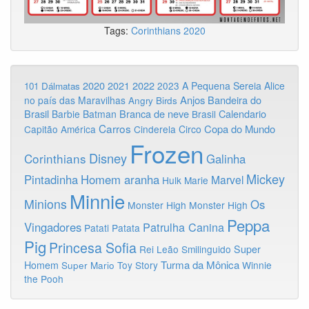
Tags:
Corinthians
2020
2020
2022
2021
2023
A Pequena Sereia
Alice
101 Dálmatas
Anjos
Bandeira do
no país das Maravilhas
Angry Birds
Brasil
Branca de neve
Calendario
Barbie
Batman
Brasil
Carros
Copa do Mundo
Capitão América
Cinderela
Circo
Frozen
Disney
Corinthians
Galinha
Mickey
Pintadinha
Homem aranha
Marvel
Hulk
Marie
Minnie
Minions
Os
Monster High
Monster High
Peppa
Vingadores
Patrulha Canina
Patati Patata
Pig
Princesa Sofia
Rei Leão
Smilinguido
Super
Turma da Mônica
Homem
Toy Story
Winnie
Super Mario
the Pooh