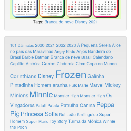
Tags:
Branca de neve
Disney
2021
2020
2022
2021
2023
A Pequena Sereia
Alice
101 Dálmatas
Anjos
Bandeira do
no país das Maravilhas
Angry Birds
Brasil
Branca de neve
Calendario
Barbie
Batman
Brasil
Carros
Copa do Mundo
Capitão América
Cinderela
Circo
Frozen
Disney
Corinthians
Galinha
Mickey
Pintadinha
Homem aranha
Marvel
Hulk
Marie
Minnie
Minions
Os
Monster High
Monster High
Peppa
Vingadores
Patrulha Canina
Patati Patata
Pig
Princesa Sofia
Rei Leão
Smilinguido
Super
Turma da Mônica
Homem
Toy Story
Winnie
Super Mario
the Pooh