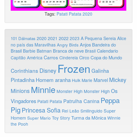
Tags:
Patati Patata
2020
2020
2022
2021
2023
A Pequena Sereia
Alice
101 Dálmatas
Anjos
Bandeira do
no país das Maravilhas
Angry Birds
Brasil
Branca de neve
Calendario
Barbie
Batman
Brasil
Carros
Copa do Mundo
Capitão América
Cinderela
Circo
Frozen
Disney
Corinthians
Galinha
Mickey
Pintadinha
Homem aranha
Marvel
Hulk
Marie
Minnie
Minions
Os
Monster High
Monster High
Peppa
Vingadores
Patrulha Canina
Patati Patata
Pig
Princesa Sofia
Rei Leão
Smilinguido
Super
Turma da Mônica
Homem
Toy Story
Winnie
Super Mario
the Pooh