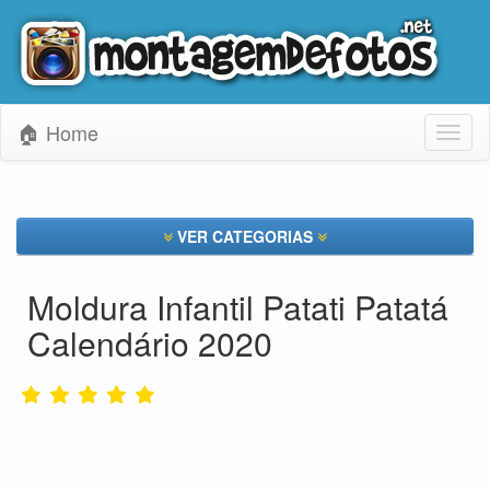
🏠 Home
Toggl
naviga
VER CATEGORIAS
Moldura Infantil Patati Patatá
Calendário 2020