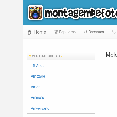
🏠 Home
🏆 Populares
👶 Recentes
🏷️
Mold
VER CATEGORIAS
15 Anos
Amizade
Amor
Animais
Aniversário