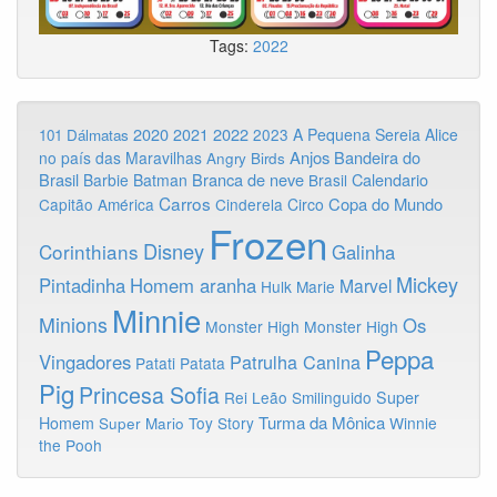
Tags:
2022
2020
2022
2021
2023
A Pequena Sereia
Alice
101 Dálmatas
Anjos
Bandeira do
no país das Maravilhas
Angry Birds
Brasil
Branca de neve
Calendario
Barbie
Batman
Brasil
Carros
Copa do Mundo
Capitão América
Cinderela
Circo
Frozen
Disney
Corinthians
Galinha
Mickey
Pintadinha
Homem aranha
Marvel
Hulk
Marie
Minnie
Minions
Os
Monster High
Monster High
Peppa
Vingadores
Patrulha Canina
Patati Patata
Pig
Princesa Sofia
Rei Leão
Smilinguido
Super
Turma da Mônica
Homem
Toy Story
Winnie
Super Mario
the Pooh