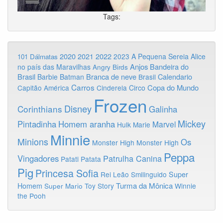
Tags:
2020
2022
2021
2023
A Pequena Sereia
Alice
101 Dálmatas
Anjos
Bandeira do
no país das Maravilhas
Angry Birds
Brasil
Branca de neve
Calendario
Barbie
Batman
Brasil
Carros
Copa do Mundo
Capitão América
Cinderela
Circo
Frozen
Disney
Corinthians
Galinha
Mickey
Pintadinha
Homem aranha
Marvel
Hulk
Marie
Minnie
Minions
Os
Monster High
Monster High
Peppa
Vingadores
Patrulha Canina
Patati Patata
Pig
Princesa Sofia
Rei Leão
Smilinguido
Super
Turma da Mônica
Homem
Toy Story
Winnie
Super Mario
the Pooh