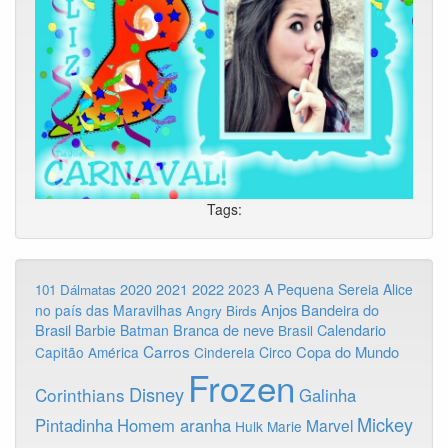
Tags:
2020
2022
2021
2023
A Pequena Sereia
Alice
101 Dálmatas
Anjos
Bandeira do
no país das Maravilhas
Angry Birds
Brasil
Branca de neve
Calendario
Barbie
Batman
Brasil
Carros
Copa do Mundo
Capitão América
Cinderela
Circo
Frozen
Disney
Corinthians
Galinha
Mickey
Pintadinha
Homem aranha
Marvel
Hulk
Marie