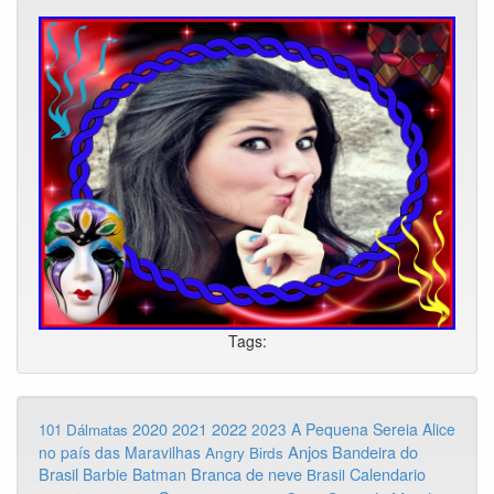
Tags:
2020
2022
2021
2023
A Pequena Sereia
Alice
101 Dálmatas
Anjos
Bandeira do
no país das Maravilhas
Angry Birds
Brasil
Branca de neve
Calendario
Barbie
Batman
Brasil