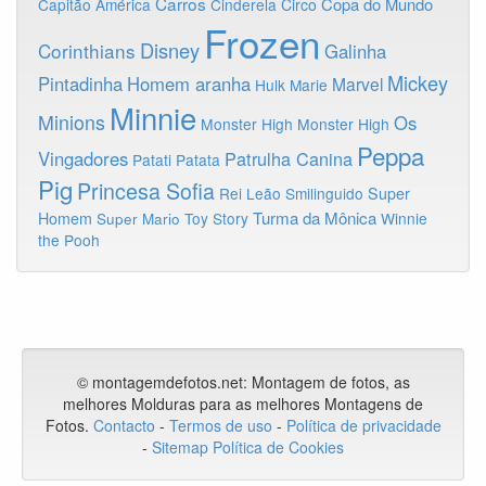
Carros
Copa do Mundo
Capitão América
Cinderela
Circo
Frozen
Disney
Corinthians
Galinha
Mickey
Pintadinha
Homem aranha
Marvel
Hulk
Marie
Minnie
Minions
Os
Monster High
Monster High
Peppa
Vingadores
Patrulha Canina
Patati Patata
Pig
Princesa Sofia
Rei Leão
Smilinguido
Super
Turma da Mônica
Homem
Toy Story
Winnie
Super Mario
the Pooh
© montagemdefotos.net:
Montagem de fotos
, as
melhores Molduras para as melhores Montagens de
Fotos
.
Contacto
-
Termos de uso
-
Política de privacidade
-
Sitemap
Política de Cookies