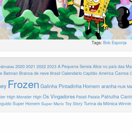
Tags:
Bob Esponja
2020
2022
2021
2023
A Pequena Sereia
Alice no país das Ma
Dálmatas
Carros
Branca de neve
Calendario
ie
Batman
Brasil
Capitão América
C
Frozen
ney
Galinha Pintadinha
Homem aranha
Hulk
Ma
Os Vingadores
Patrulha Cani
ter High
Monster High
Patati Patata
Turma da Mônica
nguido
Super Homem
Toy Story
Winnie
Super Mario