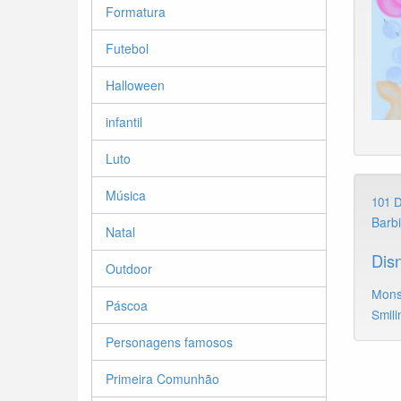
Formatura
Futebol
Halloween
infantil
Luto
Música
101 
Barb
Natal
Dis
Outdoor
Mons
Páscoa
Smili
Personagens famosos
Primeira Comunhão