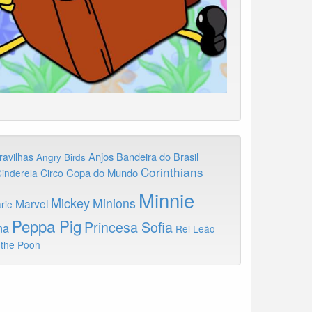
Anjos
Bandeira do Brasil
ravilhas
Angry Birds
Corinthians
Copa do Mundo
inderela
Circo
Minnie
Mickey
Minions
Marvel
rie
Peppa Pig
Princesa Sofia
na
Rei Leão
 the Pooh