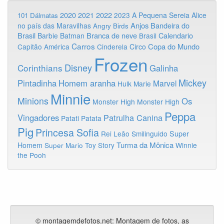
2020
2022
2021
2023
A Pequena Sereia
Alice
101 Dálmatas
Anjos
Bandeira do
no país das Maravilhas
Angry Birds
Brasil
Branca de neve
Calendario
Barbie
Batman
Brasil
Carros
Copa do Mundo
Capitão América
Cinderela
Circo
Frozen
Disney
Corinthians
Galinha
Mickey
Pintadinha
Homem aranha
Marvel
Hulk
Marie
Minnie
Minions
Os
Monster High
Monster High
Peppa
Vingadores
Patrulha Canina
Patati Patata
Pig
Princesa Sofia
Rei Leão
Smilinguido
Super
Turma da Mônica
Homem
Toy Story
Winnie
Super Mario
the Pooh
© montagemdefotos.net:
Montagem de fotos
, as