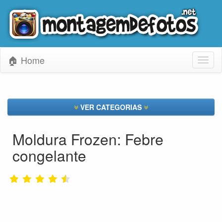
🏠 Home
Toggl
naviga
VER CATEGORIAS
Moldura Frozen: Febre
congelante