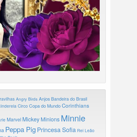
Anjos
Bandeira do Brasil
ravilhas
Angry Birds
Corinthians
Copa do Mundo
inderela
Circo
Minnie
Mickey
Minions
Marvel
rie
Peppa Pig
Princesa Sofia
na
Rei Leão