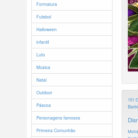
Formatura
Futebol
Halloween
infantil
Luto
Música
Natal
Outdoor
101 
Páscoa
Barb
Personagens famosos
Dis
Primeira Comunhão
Mons