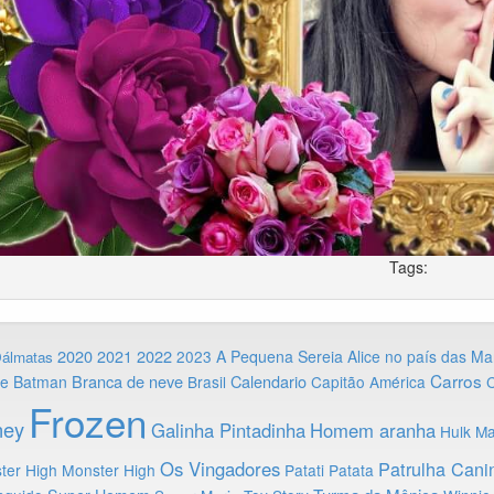
Tags:
2020
2022
2021
2023
A Pequena Sereia
Alice no país das Ma
Dálmatas
Carros
Branca de neve
Calendario
ie
Batman
Brasil
Capitão América
C
Frozen
ney
Galinha Pintadinha
Homem aranha
Hulk
Ma
Os Vingadores
Patrulha Cani
ter High
Monster High
Patati Patata