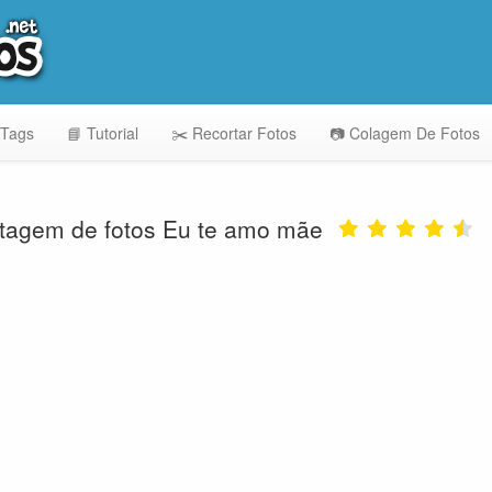
 Tags
📘 Tutorial
✂️ Recortar Fotos
📷 Colagem De Fotos
agem de fotos Eu te amo mãe