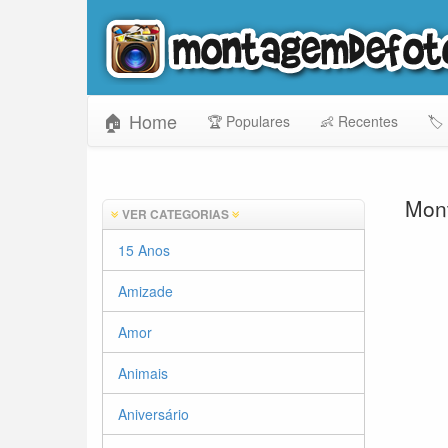
🏠 Home
🏆 Populares
👶 Recentes
🏷️
Mont
VER CATEGORIAS
15 Anos
Amizade
Amor
Animais
Aniversário