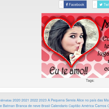
0
Facebook
0
Twi
Tags:
2020
2022
2021
2023
A Pequena Sereia
Alice no país das Ma
Dálmatas
Carros
Branca de neve
Calendario
ie
Batman
Brasil
Capitão América
C