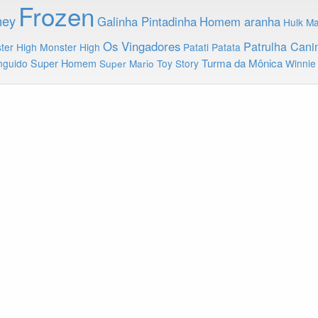
Frozen
ney
Galinha Pintadinha
Homem aranha
Hulk
Ma
Os Vingadores
Patrulha Cani
ter High
Monster High
Patati Patata
Turma da Mônica
nguido
Super Homem
Toy Story
Winnie
Super Mario