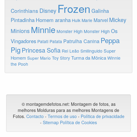
Frozen
Disney
Corinthians
Galinha
Mickey
Pintadinha
Homem aranha
Marvel
Hulk
Marie
Minnie
Minions
Os
Monster High
Monster High
Peppa
Vingadores
Patrulha Canina
Patati Patata
Pig
Princesa Sofia
Rei Leão
Smilinguido
Super
Turma da Mônica
Homem
Toy Story
Winnie
Super Mario
the Pooh
© montagemdefotos.net:
Montagem de fotos
, as
melhores Molduras para as melhores Montagens de
Fotos
.
Contacto
-
Termos de uso
-
Política de privacidade
-
Sitemap
Política de Cookies