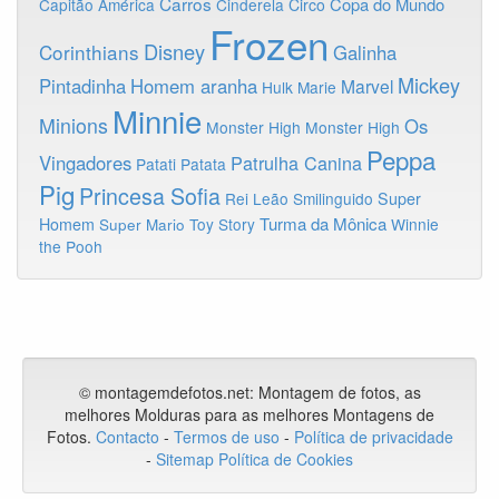
Carros
Copa do Mundo
Capitão América
Cinderela
Circo
Frozen
Disney
Corinthians
Galinha
Mickey
Pintadinha
Homem aranha
Marvel
Hulk
Marie
Minnie
Minions
Os
Monster High
Monster High
Peppa
Vingadores
Patrulha Canina
Patati Patata
Pig
Princesa Sofia
Rei Leão
Smilinguido
Super
Turma da Mônica
Homem
Toy Story
Winnie
Super Mario
the Pooh
© montagemdefotos.net:
Montagem de fotos
, as
melhores Molduras para as melhores Montagens de
Fotos
.
Contacto
-
Termos de uso
-
Política de privacidade
-
Sitemap
Política de Cookies