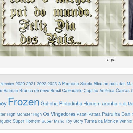
Tags:
2020
2022
2021
2023
A Pequena Sereia
Alice no país das Ma
Dálmatas
Carros
Branca de neve
Calendario
ie
Batman
Brasil
Capitão América
C
Frozen
ney
Galinha Pintadinha
Homem aranha
Hulk
Ma
Os Vingadores
Patrulha Cani
ter High
Monster High
Patati Patata
Turma da Mônica
nguido
Super Homem
Toy Story
Winnie
Super Mario