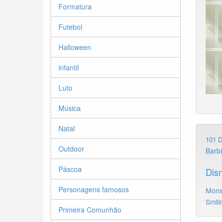
Formatura
Futebol
Halloween
infantil
Luto
Música
Natal
101 
Outdoor
Barb
Páscoa
Dis
Personagens famosos
Mons
Smili
Primeira Comunhão