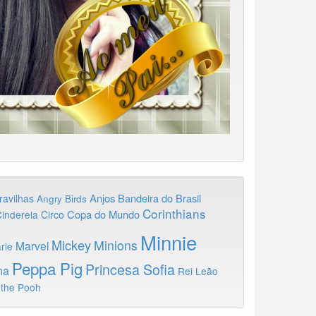
Anjos
Bandeira do Brasil
ravilhas
Angry Birds
Corinthians
Copa do Mundo
inderela
Circo
Minnie
Mickey
Minions
Marvel
rie
Peppa Pig
Princesa Sofia
na
Rei Leão
 the Pooh