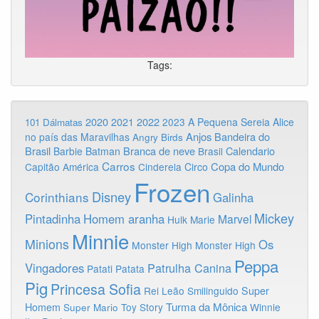
Tags:
2020
2022
2021
2023
A Pequena Sereia
Alice
101 Dálmatas
Anjos
Bandeira do
no país das Maravilhas
Angry Birds
Brasil
Branca de neve
Calendario
Barbie
Batman
Brasil
Carros
Copa do Mundo
Capitão América
Cinderela
Circo
Frozen
Disney
Corinthians
Galinha
Mickey
Pintadinha
Homem aranha
Marvel
Hulk
Marie
Minnie
Minions
Os
Monster High
Monster High
Peppa
Vingadores
Patrulha Canina
Patati Patata
Pig
Princesa Sofia
Rei Leão
Smilinguido
Super
Turma da Mônica
Homem
Toy Story
Winnie
Super Mario