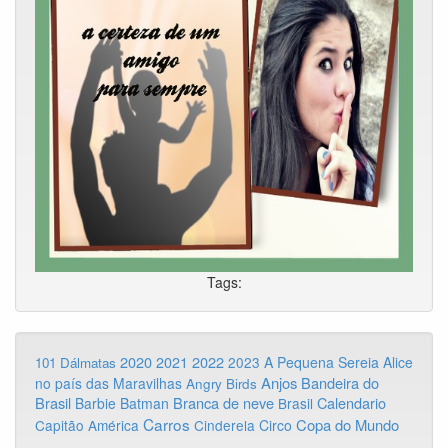
Tags:
2020
2022
2021
2023
A Pequena Sereia
Alice
101 Dálmatas
Anjos
Bandeira do
no país das Maravilhas
Angry Birds
Brasil
Branca de neve
Calendario
Barbie
Batman
Brasil
Carros
Copa do Mundo
Capitão América
Cinderela
Circo