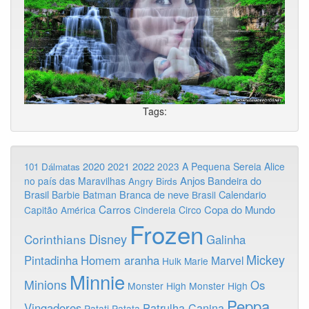
Tags:
2020
2022
2021
2023
A Pequena Sereia
Alice
101 Dálmatas
Anjos
Bandeira do
no país das Maravilhas
Angry Birds
Brasil
Branca de neve
Calendario
Barbie
Batman
Brasil
Carros
Copa do Mundo
Capitão América
Cinderela
Circo
Frozen
Disney
Corinthians
Galinha
Mickey
Pintadinha
Homem aranha
Marvel
Hulk
Marie
Minnie
Minions
Os
Monster High
Monster High
Peppa
Vingadores
Patrulha Canina
Patati Patata