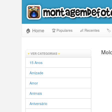
🏠 Home
🏆 Populares
👶 Recentes
🏷️
Mold
VER CATEGORIAS
15 Anos
Amizade
Amor
Animais
Aniversário