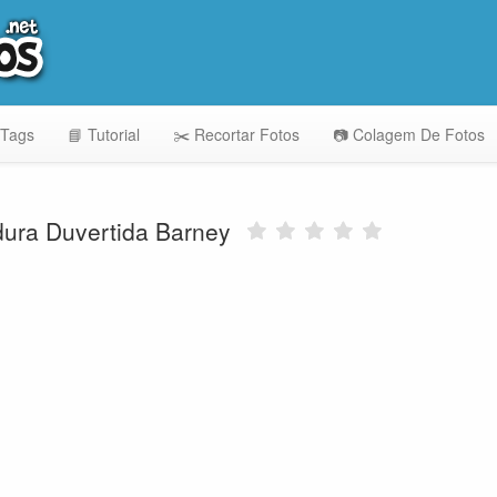
 Tags
📘 Tutorial
✂️ Recortar Fotos
📷 Colagem De Fotos
ura Duvertida Barney