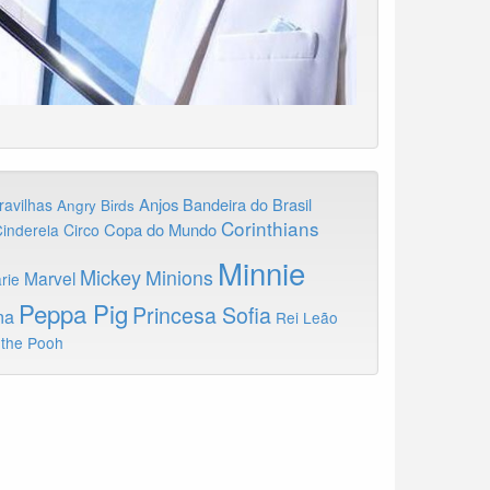
Anjos
Bandeira do Brasil
ravilhas
Angry Birds
Corinthians
Copa do Mundo
inderela
Circo
Minnie
Mickey
Minions
Marvel
rie
Peppa Pig
Princesa Sofia
na
Rei Leão
 the Pooh