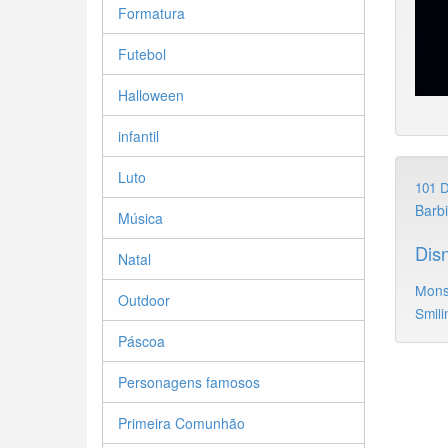
Formatura
Futebol
Halloween
infantil
Luto
101 
Barb
Música
Dis
Natal
Mons
Outdoor
Smili
Páscoa
Personagens famosos
Primeira Comunhão