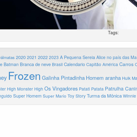
Tags:
2020
2022
2021
2023
A Pequena Sereia
Alice no país das Ma
Dálmatas
Carros
Branca de neve
Calendario
ie
Batman
Brasil
Capitão América
C
Frozen
ney
Galinha Pintadinha
Homem aranha
Hulk
Ma
Os Vingadores
Patrulha Cani
ter High
Monster High
Patati Patata
Turma da Mônica
nguido
Super Homem
Toy Story
Winnie
Super Mario