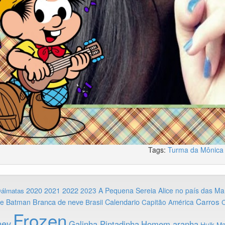
Tags:
Turma da Mônica
2020
2022
2021
2023
A Pequena Sereia
Alice no país das Ma
Dálmatas
Carros
Branca de neve
Calendario
ie
Batman
Brasil
Capitão América
C
Frozen
ney
Galinha Pintadinha
Homem aranha
Hulk
Ma