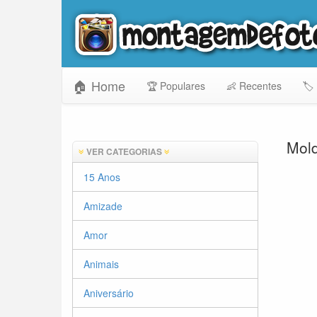
🏠 Home
🏆 Populares
👶 Recentes
🏷️
Mold
VER CATEGORIAS
15 Anos
Amizade
Amor
Animais
Aniversário