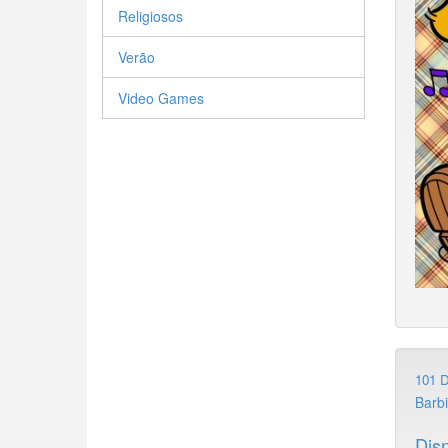
Religiosos
Verão
Video Games
101 
Barb
Dis