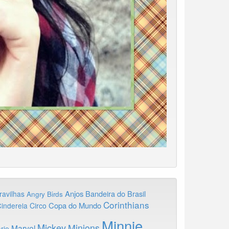
Anjos
Bandeira do Brasil
ravilhas
Angry Birds
Corinthians
Copa do Mundo
inderela
Circo
Minnie
Mickey
Minions
Marvel
rie