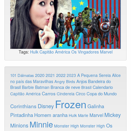
Tags:
Hulk
Capitão América
Os Vingadores
Marvel
2020
2022
2021
2023
A Pequena Sereia
Alice
101 Dálmatas
Anjos
Bandeira do
no país das Maravilhas
Angry Birds
Brasil
Branca de neve
Calendario
Barbie
Batman
Brasil
Carros
Copa do Mundo
Capitão América
Cinderela
Circo
Frozen
Disney
Corinthians
Galinha
Mickey
Pintadinha
Homem aranha
Marvel
Hulk
Marie
Minnie
Minions
Os
Monster High
Monster High