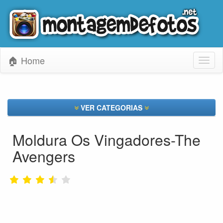
🏠 Home
Toggl
naviga
VER CATEGORIAS
Moldura Os Vingadores-The
Avengers