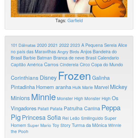
Tags:
Garfield
2020
2022
2021
2023
A Pequena Sereia
Alice
101 Dálmatas
Anjos
Bandeira do
no país das Maravilhas
Angry Birds
Brasil
Branca de neve
Calendario
Barbie
Batman
Brasil
Carros
Copa do Mundo
Capitão América
Cinderela
Circo
Frozen
Disney
Corinthians
Galinha
Mickey
Pintadinha
Homem aranha
Marvel
Hulk
Marie
Minnie
Minions
Os
Monster High
Monster High
Peppa
Vingadores
Patrulha Canina
Patati Patata
Pig
Princesa Sofia
Rei Leão
Smilinguido
Super
Turma da Mônica
Homem
Toy Story
Winnie
Super Mario
the Pooh