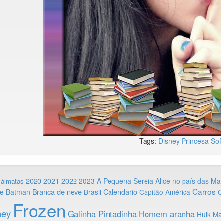
Tags:
Disney
Princesa Sof
2020
2022
2021
2023
A Pequena Sereia
Alice no país das Ma
Dálmatas
Carros
Branca de neve
Calendario
ie
Batman
Brasil
Capitão América
C
Frozen
ney
Galinha Pintadinha
Homem aranha
Hulk
Ma