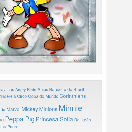
Anjos
Bandeira do Brasil
ravilhas
Angry Birds
Corinthians
Copa do Mundo
inderela
Circo
Minnie
Mickey
Minions
Marvel
rie
Peppa Pig
Princesa Sofia
na
Rei Leão
 the Pooh