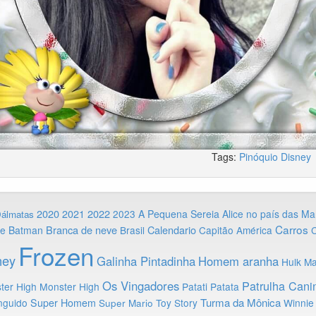
Tags:
Pinóquio
Disney
2020
2022
2021
2023
A Pequena Sereia
Alice no país das Ma
Dálmatas
Carros
Branca de neve
Calendario
ie
Batman
Brasil
Capitão América
C
Frozen
ney
Galinha Pintadinha
Homem aranha
Hulk
Ma
Os Vingadores
Patrulha Cani
ter High
Monster High
Patati Patata
Turma da Mônica
nguido
Super Homem
Toy Story
Winnie
Super Mario