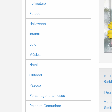
Formatura
Futebol
Halloween
infantil
Luto
Música
Natal
Outdoor
101 
Barb
Páscoa
Dis
Personagens famosos
Mons
Primeira Comunhão
Smili