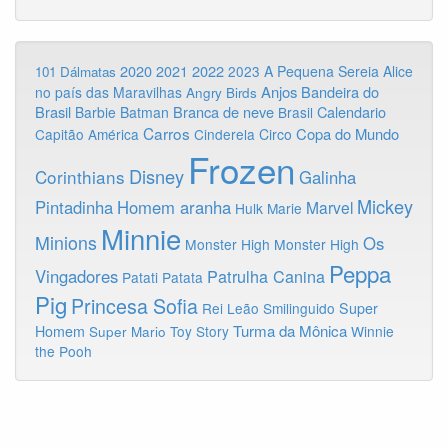
2020
2022
2021
2023
A Pequena Sereia
Alice
101 Dálmatas
Anjos
Bandeira do
no país das Maravilhas
Angry Birds
Brasil
Branca de neve
Calendario
Barbie
Batman
Brasil
Carros
Copa do Mundo
Capitão América
Cinderela
Circo
Frozen
Disney
Corinthians
Galinha
Mickey
Pintadinha
Homem aranha
Marvel
Hulk
Marie
Minnie
Minions
Os
Monster High
Monster High
Peppa
Vingadores
Patrulha Canina
Patati Patata
Pig
Princesa Sofia
Rei Leão
Smilinguido
Super
Turma da Mônica
Homem
Toy Story
Winnie
Super Mario
the Pooh