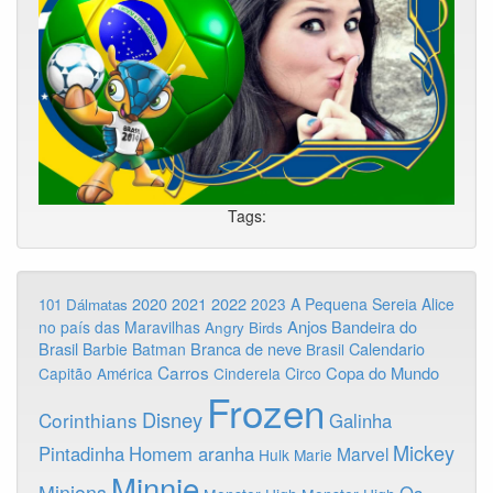
Tags:
2020
2022
2021
2023
A Pequena Sereia
Alice
101 Dálmatas
Anjos
Bandeira do
no país das Maravilhas
Angry Birds
Brasil
Branca de neve
Calendario
Barbie
Batman
Brasil
Carros
Copa do Mundo
Capitão América
Cinderela
Circo
Frozen
Disney
Corinthians
Galinha
Mickey
Pintadinha
Homem aranha
Marvel
Hulk
Marie
Minnie
Minions
Os