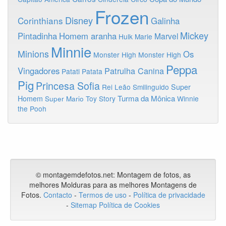
Frozen
Disney
Corinthians
Galinha
Mickey
Pintadinha
Homem aranha
Marvel
Hulk
Marie
Minnie
Minions
Os
Monster High
Monster High
Peppa
Vingadores
Patrulha Canina
Patati Patata
Pig
Princesa Sofia
Rei Leão
Smilinguido
Super
Turma da Mônica
Homem
Toy Story
Winnie
Super Mario
the Pooh
© montagemdefotos.net:
Montagem de fotos
, as
melhores Molduras para as melhores Montagens de
Fotos
.
Contacto
-
Termos de uso
-
Política de privacidade
-
Sitemap
Política de Cookies