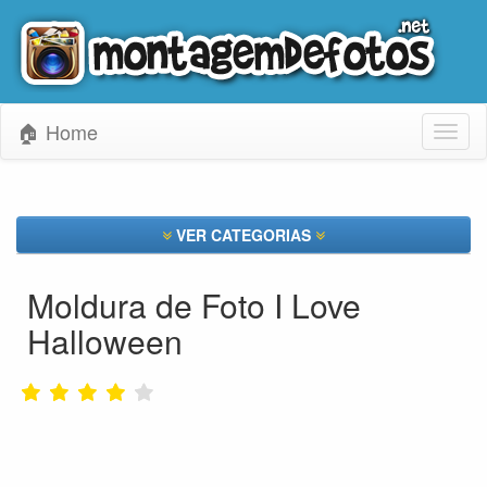
🏠 Home
Toggl
naviga
VER CATEGORIAS
Moldura de Foto I Love
Halloween