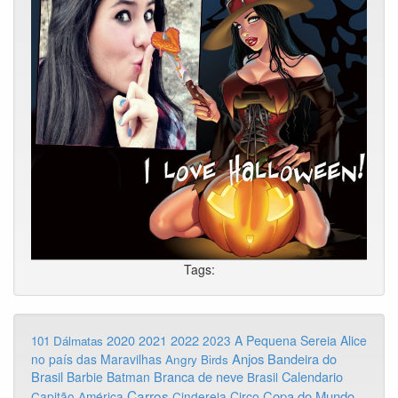
Tags:
2020
2022
2021
2023
A Pequena Sereia
Alice
101 Dálmatas
Anjos
Bandeira do
no país das Maravilhas
Angry Birds
Brasil
Branca de neve
Calendario
Barbie
Batman
Brasil
Carros
Copa do Mundo
Capitão América
Cinderela
Circo