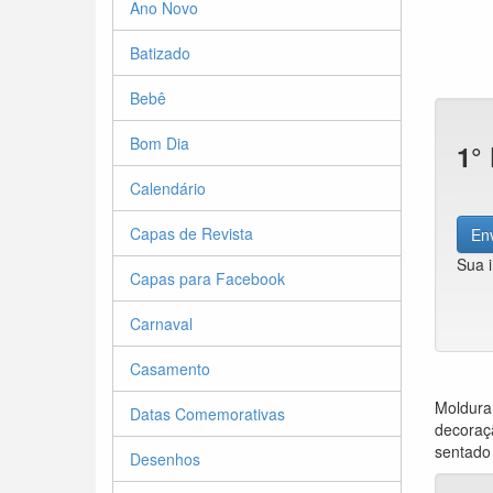
Ano Novo
Batizado
Bebê
Bom Dia
1°
Calendário
Capas de Revista
Env
Sua 
Capas para Facebook
Carnaval
Casamento
Moldura 
Datas Comemorativas
decoraçã
sentado 
Desenhos