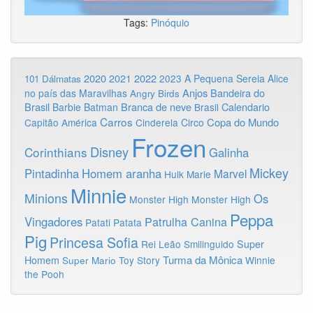
Tags:
Pinóquio
2020
2022
2021
2023
A Pequena Sereia
Alice
101 Dálmatas
Anjos
Bandeira do
no país das Maravilhas
Angry Birds
Brasil
Branca de neve
Calendario
Barbie
Batman
Brasil
Carros
Copa do Mundo
Capitão América
Cinderela
Circo
Frozen
Disney
Corinthians
Galinha
Mickey
Pintadinha
Homem aranha
Marvel
Hulk
Marie
Minnie
Minions
Os
Monster High
Monster High
Peppa
Vingadores
Patrulha Canina
Patati Patata
Pig
Princesa Sofia
Rei Leão
Smilinguido
Super
Turma da Mônica
Homem
Toy Story
Winnie
Super Mario
the Pooh