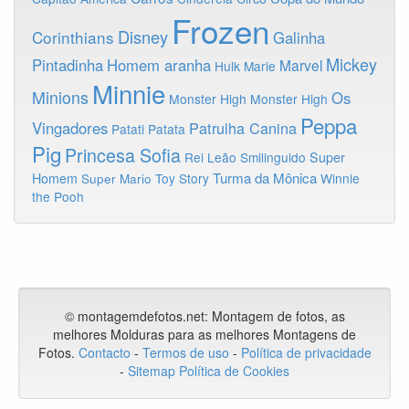
Frozen
Disney
Corinthians
Galinha
Mickey
Pintadinha
Homem aranha
Marvel
Hulk
Marie
Minnie
Minions
Os
Monster High
Monster High
Peppa
Vingadores
Patrulha Canina
Patati Patata
Pig
Princesa Sofia
Rei Leão
Smilinguido
Super
Turma da Mônica
Homem
Toy Story
Winnie
Super Mario
the Pooh
© montagemdefotos.net:
Montagem de fotos
, as
melhores Molduras para as melhores Montagens de
Fotos
.
Contacto
-
Termos de uso
-
Política de privacidade
-
Sitemap
Política de Cookies