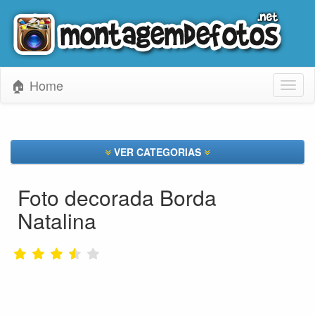
🏠 Home
Toggl
naviga
VER CATEGORIAS
Foto decorada Borda
Natalina