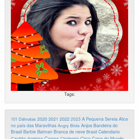
Tags:
2020
2022
2021
2023
A Pequena Sereia
Alice
101 Dálmatas
Anjos
Bandeira do
no país das Maravilhas
Angry Birds
Brasil
Branca de neve
Calendario
Barbie
Batman
Brasil
Carros
Copa do Mundo
Capitão América
Cinderela
Circo