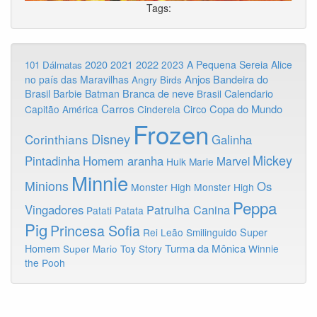
Tags:
2020
2022
2021
2023
A Pequena Sereia
Alice
101 Dálmatas
Anjos
Bandeira do
no país das Maravilhas
Angry Birds
Brasil
Branca de neve
Calendario
Barbie
Batman
Brasil
Carros
Copa do Mundo
Capitão América
Cinderela
Circo
Frozen
Disney
Corinthians
Galinha
Mickey
Pintadinha
Homem aranha
Marvel
Hulk
Marie
Minnie
Minions
Os
Monster High
Monster High
Peppa
Vingadores
Patrulha Canina
Patati Patata
Pig
Princesa Sofia
Rei Leão
Smilinguido
Super
Turma da Mônica
Homem
Toy Story
Winnie
Super Mario
the Pooh