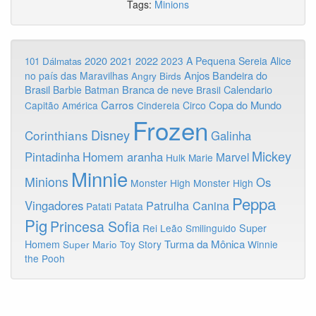
Tags:
Minions
2020
2022
2021
2023
A Pequena Sereia
Alice
101 Dálmatas
Anjos
Bandeira do
no país das Maravilhas
Angry Birds
Brasil
Branca de neve
Calendario
Barbie
Batman
Brasil
Carros
Copa do Mundo
Capitão América
Cinderela
Circo
Frozen
Disney
Corinthians
Galinha
Mickey
Pintadinha
Homem aranha
Marvel
Hulk
Marie
Minnie
Minions
Os
Monster High
Monster High
Peppa
Vingadores
Patrulha Canina
Patati Patata
Pig
Princesa Sofia
Rei Leão
Smilinguido
Super
Turma da Mônica
Homem
Toy Story
Winnie
Super Mario
the Pooh