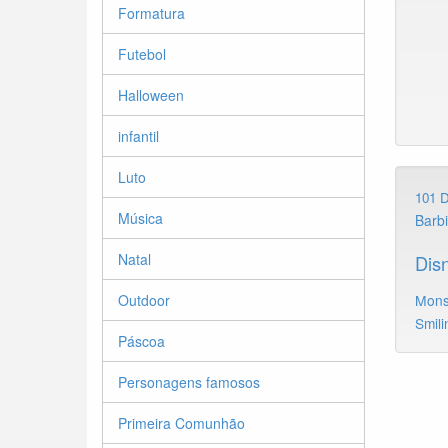
Formatura
Futebol
Halloween
infantil
Luto
101 
Música
Barb
Natal
Dis
Outdoor
Mons
Smili
Páscoa
Personagens famosos
Primeira Comunhão