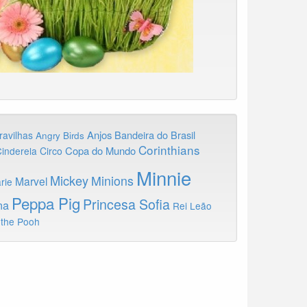
Anjos
Bandeira do Brasil
ravilhas
Angry Birds
Corinthians
Copa do Mundo
inderela
Circo
Minnie
Mickey
Minions
Marvel
rie
Peppa Pig
Princesa Sofia
na
Rei Leão
 the Pooh