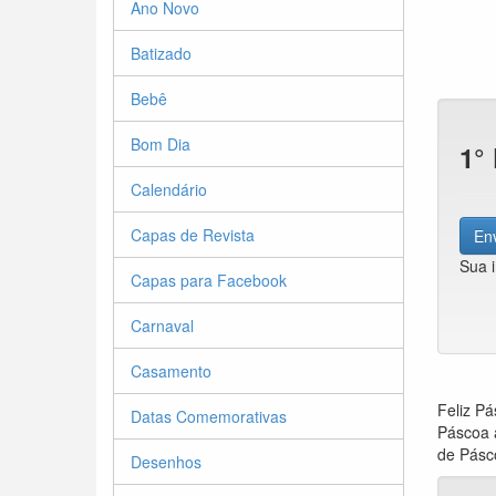
Ano Novo
Batizado
Bebê
Bom Dia
1°
Calendário
Capas de Revista
Env
Sua 
Capas para Facebook
Carnaval
Casamento
Feliz P
Datas Comemorativas
Páscoa a
de Pásco
Desenhos