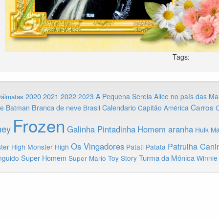
Tags:
2020
2022
2021
2023
A Pequena Sereia
Alice no país das Ma
Dálmatas
Carros
Branca de neve
Calendario
ie
Batman
Brasil
Capitão América
C
Frozen
ney
Galinha Pintadinha
Homem aranha
Hulk
Ma
Os Vingadores
Patrulha Cani
ter High
Monster High
Patati Patata
Turma da Mônica
nguido
Super Homem
Toy Story
Winnie
Super Mario