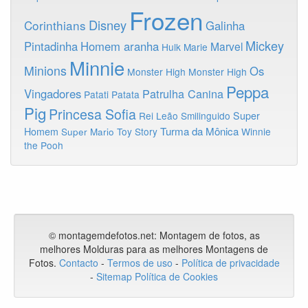
Frozen
Disney
Corinthians
Galinha
Mickey
Pintadinha
Homem aranha
Marvel
Hulk
Marie
Minnie
Minions
Os
Monster High
Monster High
Peppa
Vingadores
Patrulha Canina
Patati Patata
Pig
Princesa Sofia
Rei Leão
Smilinguido
Super
Turma da Mônica
Homem
Toy Story
Winnie
Super Mario
the Pooh
© montagemdefotos.net:
Montagem de fotos
, as
melhores Molduras para as melhores Montagens de
Fotos
.
Contacto
-
Termos de uso
-
Política de privacidade
-
Sitemap
Política de Cookies