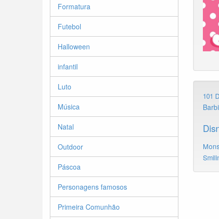
Formatura
Futebol
Halloween
infantil
Luto
101 
Música
Barb
Natal
Dis
Mons
Outdoor
Smili
Páscoa
Personagens famosos
Primeira Comunhão