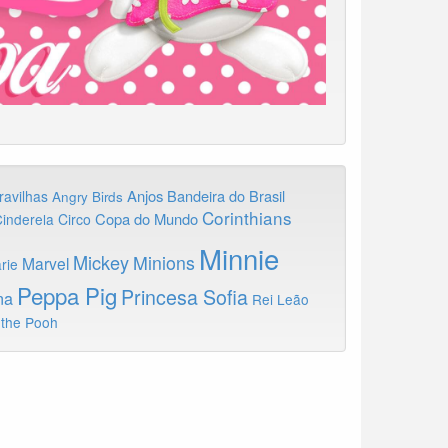
Anjos
Bandeira do Brasil
ravilhas
Angry Birds
Corinthians
Copa do Mundo
inderela
Circo
Minnie
Mickey
Minions
Marvel
rie
Peppa Pig
Princesa Sofia
na
Rei Leão
 the Pooh