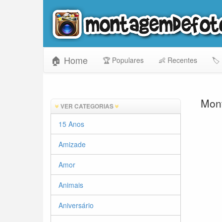
🏠 Home
🏆 Populares
👶 Recentes
🏷️
Mont
VER CATEGORIAS
15 Anos
Amizade
Amor
Animais
Aniversário