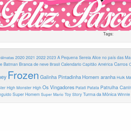
Tags:
2020
2022
2021
2023
A Pequena Sereia
Alice no país das Ma
Dálmatas
Carros
Branca de neve
Calendario
ie
Batman
Brasil
Capitão América
C
Frozen
ney
Galinha Pintadinha
Homem aranha
Hulk
Ma
Os Vingadores
Patrulha Cani
ter High
Monster High
Patati Patata
Turma da Mônica
nguido
Super Homem
Toy Story
Winnie
Super Mario