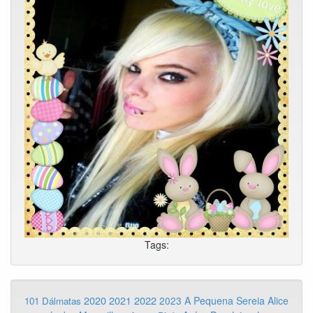
Tags:
2020
2022
2021
2023
A Pequena Sereia
Alice
101 Dálmatas