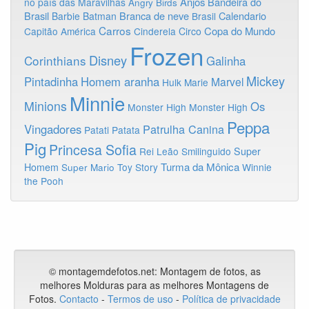
Anjos
Bandeira do
no país das Maravilhas
Angry Birds
Brasil
Branca de neve
Calendario
Barbie
Batman
Brasil
Carros
Copa do Mundo
Capitão América
Cinderela
Circo
Frozen
Disney
Corinthians
Galinha
Mickey
Pintadinha
Homem aranha
Marvel
Hulk
Marie
Minnie
Minions
Os
Monster High
Monster High
Peppa
Vingadores
Patrulha Canina
Patati Patata
Pig
Princesa Sofia
Rei Leão
Smilinguido
Super
Turma da Mônica
Homem
Toy Story
Winnie
Super Mario
the Pooh
© montagemdefotos.net:
Montagem de fotos
, as
melhores Molduras para as melhores Montagens de
Fotos
.
Contacto
-
Termos de uso
-
Política de privacidade