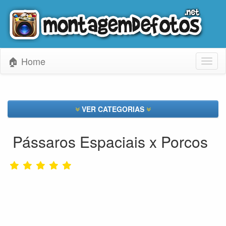
🏠 Home
Toggl
naviga
VER CATEGORIAS
Pássaros Espaciais x Porcos